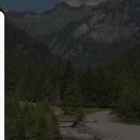
About us
Lorem ipsum dolor sit amet,
00
consectetuer adipiscing elit.
Aenean commodo ligula eget dolor.
Aenean massa. Cum sociis natoque
penatibus et magnis dis parturient
montes, nascetur ridiculus mus. Donec
quam felis, ultricies nec.