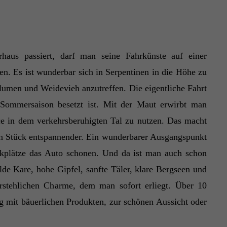
us passiert, darf man seine Fahrkünste auf einer
n. Es ist wunderbar sich in Serpentinen in die Höhe zu
umen und Weidevieh anzutreffen. Die eigentliche Fahrt
r Sommersaison besetzt ist. Mit der Maut erwirbt man
ce in dem verkehrsberuhigten Tal zu nutzen. Das macht
n Stück entspannender. Ein wunderbarer Ausgangspunkt
rkplätze das Auto schonen. Und da ist man auch schon
lde Kare, hohe Gipfel, sanfte Täler, klare Bergseen und
rstehlichen Charme, dem man sofort erliegt. Über 10
g mit bäuerlichen Produkten, zur schönen Aussicht oder