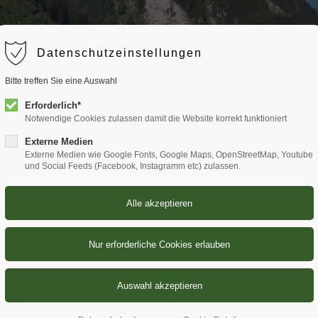
rt
Get in touch
Datenschutzeinstellungen
m dolor sit amet:
Cybersteel Inc.
Bitte treffen Sie eine Auswahl
376-293 City Road, Suite 6
Erforderlich*
Notwendige Cookies zulassen damit die Website korrekt funktioniert
San Francisco, CA 94102
Externe Medien
h
Externe Medien wie Google Fonts, Google Maps, OpenStreetMap, Youtube
Have any questions?
und Social Feeds (Facebook, Instagramm etc) zulassen.
/ 365days
+44 1234 567 890
Drop us a line
info@yourdomain.com
upport for our customers
 8:00am - 5:00pm
(GMT